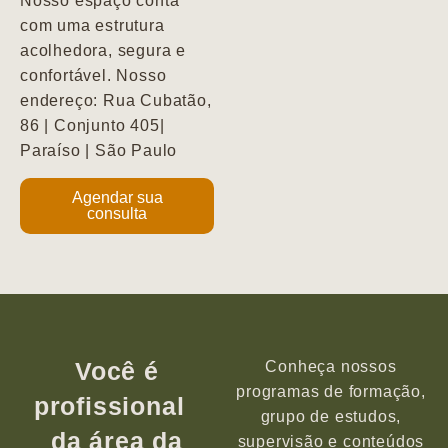
Nosso espaço conta
com uma estrutura
acolhedora, segura e
confortável. Nosso
endereço: Rua Cubatão,
86 | Conjunto 405|
Paraíso | São Paulo
Agendar sua
consulta
Você é
Conheça nossos
programas de formação,
profissional
grupo de estudos,
da área da
supervisão e conteúdos