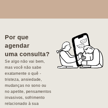
Dr. Aline
literalmente
salvou a minha
vida. Ela me
Por que
encontrou num
agendar
estado misto de
uma consulta?
depressão e
agitação com
Se algo não vai bem,
pensamentos
mas você não sabe
suicidas. Hoje
exatamente o quê -
vivo minha vida
tristeza, ansiedade,
com força, vontade
mudanças no sono ou
e alegria. Uma
no apetite, pensamentos
psiquiatra que se
invasivos, sofrimento
importa de
relacionado à sua
verdade com seus