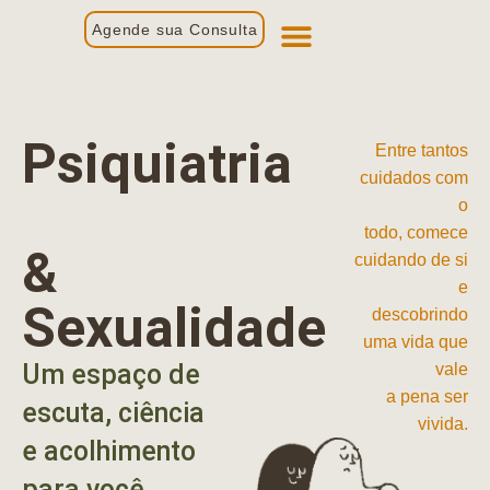
Agende sua Consulta
Primeira Consulta
Profissionais de Saúde
Psiquiatria
Entre tantos
cuidados com
o
todo, comece
&
cuidando de si
e
Sexualidade
descobrindo
uma vida que
Um espaço de
vale
a pena ser
escuta, ciência
vivida.
e acolhimento
para você.