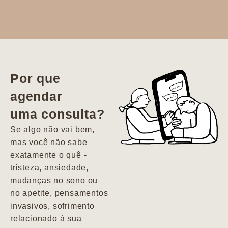
Dr. Aline
literalmente
salvou a minha
vida. Ela me
Por que
encontrou num
agendar
estado misto de
uma consulta?
depressão e
agitação com
Se algo não vai bem,
pensamentos
mas você não sabe
suicidas. Hoje
exatamente o quê -
vivo minha vida
tristeza, ansiedade,
com força, vontade
mudanças no sono ou
e alegria. Uma
no apetite, pensamentos
psiquiatra que se
invasivos, sofrimento
importa de
relacionado à sua
verdade com seus