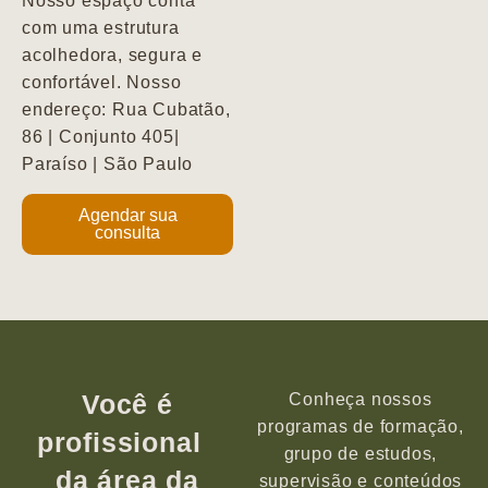
Nosso espaço conta
com uma estrutura
acolhedora, segura e
confortável. Nosso
endereço: Rua Cubatão,
86 | Conjunto 405|
Paraíso | São Paulo
Agendar sua
consulta
Você é
Conheça nossos
programas de formação,
profissional
grupo de estudos,
da área da
supervisão e conteúdos