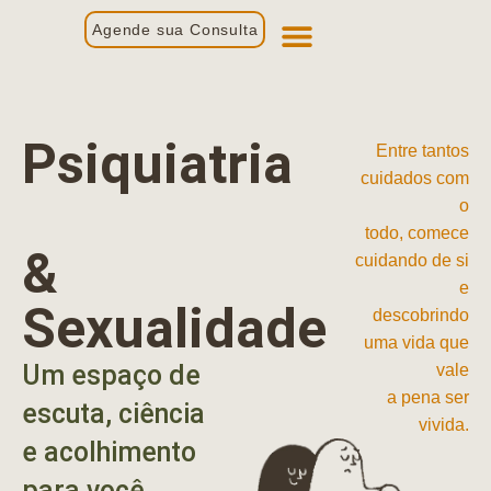
Agende sua Consulta
Primeira Consulta
Profissionais de Saúde
Psiquiatria
Entre tantos
cuidados com
o
todo, comece
&
cuidando de si
e
Sexualidade
descobrindo
uma vida que
Um espaço de
vale
a pena ser
escuta, ciência
vivida.
e acolhimento
para você.