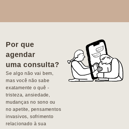
Dr. Aline
literalmente
salvou a minha
vida. Ela me
Por que
encontrou num
agendar
estado misto de
uma consulta?
depressão e
agitação com
Se algo não vai bem,
pensamentos
mas você não sabe
suicidas. Hoje
exatamente o quê -
vivo minha vida
tristeza, ansiedade,
com força, vontade
mudanças no sono ou
e alegria. Uma
no apetite, pensamentos
psiquiatra que se
invasivos, sofrimento
importa de
relacionado à sua
verdade com seus