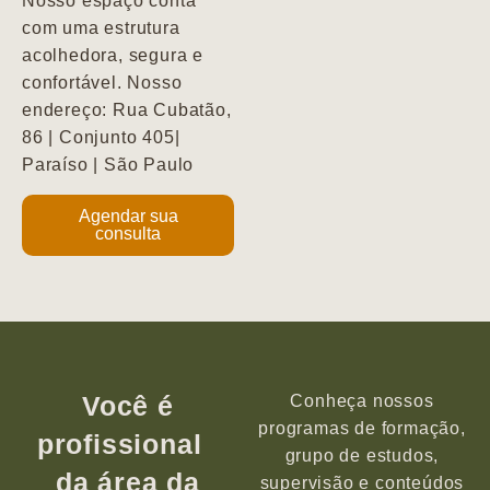
Nosso espaço conta
com uma estrutura
acolhedora, segura e
confortável. Nosso
endereço: Rua Cubatão,
86 | Conjunto 405|
Paraíso | São Paulo
Agendar sua
consulta
Você é
Conheça nossos
programas de formação,
profissional
grupo de estudos,
da área da
supervisão e conteúdos