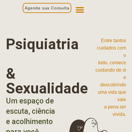
Agende sua Consulta
Primeira Consulta
Profissionais de Saúde
Psiquiatria
Entre tantos
cuidados com
o
todo, comece
&
cuidando de si
e
Sexualidade
descobrindo
uma vida que
Um espaço de
vale
a pena ser
escuta, ciência
vivida.
e acolhimento
para você.