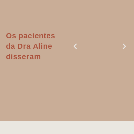
Os pacientes
da Dra Aline
disseram
Dr. Aline
literalmente
salvou a minha