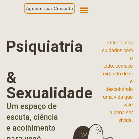
Agende sua Consulta
Primeira Consulta
Profissionais de Saúde
Psiquiatria
Entre tantos
cuidados com
o
todo, comece
&
cuidando de si
e
Sexualidade
descobrindo
uma vida que
Um espaço de
vale
a pena ser
escuta, ciência
vivida.
e acolhimento
para você.