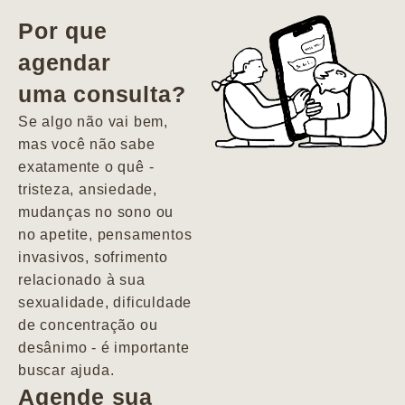
vida. Ela me
Por que
encontrou num
agendar
estado misto de
uma consulta?
depressão e
agitação com
Se algo não vai bem,
pensamentos
mas você não sabe
suicidas. Hoje
exatamente o quê -
vivo minha vida
tristeza, ansiedade,
com força, vontade
mudanças no sono ou
e alegria. Uma
no apetite, pensamentos
psiquiatra que se
invasivos, sofrimento
importa de
relacionado à sua
verdade com seus
sexualidade, dificuldade
pacientes de
de concentração ou
forma
desânimo - é importante
profundamente
buscar ajuda.
humana.
Agende sua