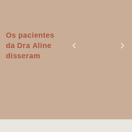
Os pacientes
da Dra Aline
disseram
Dr. Aline
literalmente
salvou a minha