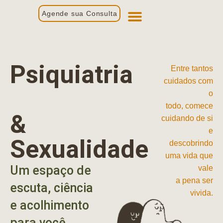
Agende sua Consulta
Primeira Consulta
Profissionais de Saúde
Psiquiatria
Entre tantos
cuidados com
o
todo, comece
&
cuidando de si
e
Sexualidade
descobrindo
uma vida que
Um espaço de
vale
a pena ser
escuta, ciência
vivida.
e acolhimento
para você.