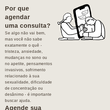
vida. Ela me
Por que
encontrou num
agendar
estado misto de
uma consulta?
depressão e
agitação com
Se algo não vai bem,
pensamentos
mas você não sabe
suicidas. Hoje
exatamente o quê -
vivo minha vida
tristeza, ansiedade,
com força, vontade
mudanças no sono ou
e alegria. Uma
no apetite, pensamentos
psiquiatra que se
invasivos, sofrimento
importa de
relacionado à sua
verdade com seus
sexualidade, dificuldade
pacientes de
de concentração ou
forma
desânimo - é importante
profundamente
buscar ajuda.
humana.
Agende sua