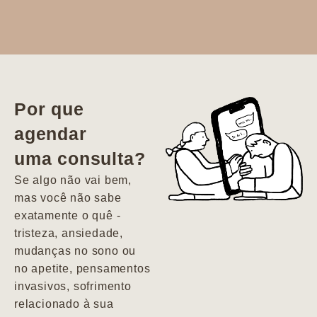
Dr. Aline
literalmente
salvou a minha
vida. Ela me
Por que
encontrou num
agendar
estado misto de
uma consulta?
depressão e
agitação com
Se algo não vai bem,
pensamentos
mas você não sabe
suicidas. Hoje
exatamente o quê -
vivo minha vida
tristeza, ansiedade,
com força, vontade
mudanças no sono ou
e alegria. Uma
no apetite, pensamentos
psiquiatra que se
invasivos, sofrimento
importa de
relacionado à sua
verdade com seus