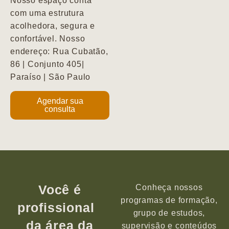
Nosso espaço conta
com uma estrutura
acolhedora, segura e
confortável. Nosso
endereço: Rua Cubatão,
86 | Conjunto 405|
Paraíso | São Paulo
Agendar sua
consulta
Você é
Conheça nossos
programas de formação,
profissional
grupo de estudos,
da área da
supervisão e conteúdos