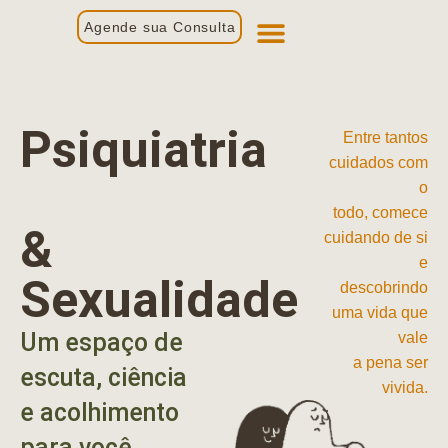
Agende sua Consulta
Primeira Consulta
Profissionais de Saúde
Psiquiatria
Entre tantos
cuidados com
o
todo, comece
&
cuidando de si
e
Sexualidade
descobrindo
uma vida que
Um espaço de
vale
a pena ser
escuta, ciência
vivida.
e acolhimento
para você.