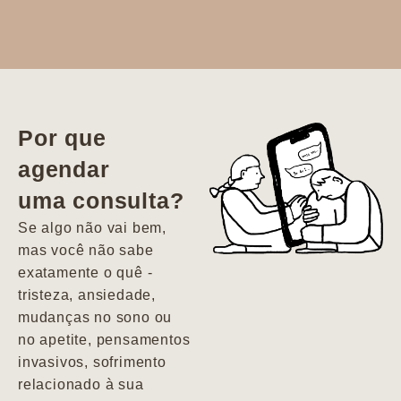
Dr. Aline
literalmente
salvou a minha
vida. Ela me
Por que
encontrou num
agendar
estado misto de
uma consulta?
depressão e
agitação com
Se algo não vai bem,
pensamentos
mas você não sabe
suicidas. Hoje
exatamente o quê -
vivo minha vida
tristeza, ansiedade,
com força, vontade
mudanças no sono ou
e alegria. Uma
no apetite, pensamentos
psiquiatra que se
invasivos, sofrimento
importa de
relacionado à sua
verdade com seus