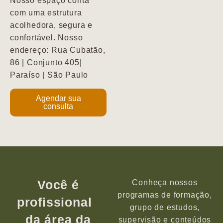
Nosso espaço conta
com uma estrutura
acolhedora, segura e
confortável. Nosso
endereço: Rua Cubatão,
86 | Conjunto 405|
Paraíso | São Paulo
Agendar sua
consulta
Você é
Conheça nossos
programas de formação,
profissional
grupo de estudos,
da área da
supervisão e conteúdos