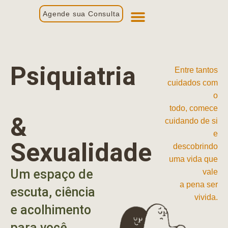
Agende sua Consulta
Primeira Consulta
Profissionais de Saúde
Psiquiatria
Entre tantos
cuidados com
o
todo, comece
&
cuidando de si
e
Sexualidade
descobrindo
uma vida que
Um espaço de
vale
a pena ser
escuta, ciência
vivida.
e acolhimento
para você.