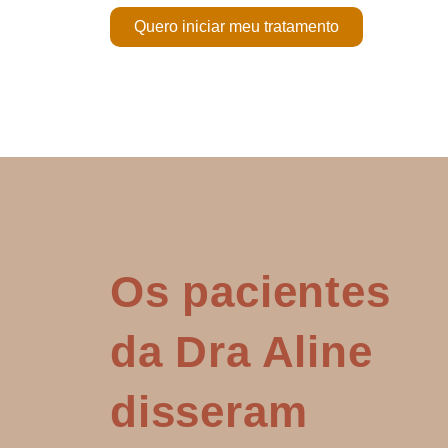
Quero iniciar meu tratamento
Os pacientes
da Dra Aline
disseram