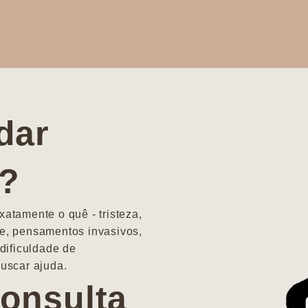
dar
a?
atamente o quê - tristeza,
e, pensamentos invasivos,
dificuldade de
uscar ajuda.
onsulta