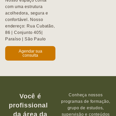
Nosso espaço conta
com uma estrutura
acolhedora, segura e
confortável. Nosso
endereço: Rua Cubatão,
86 | Conjunto 405|
Paraíso | São Paulo
Agendar sua
consulta
Você é
Conheça nossos
programas de formação,
profissional
grupo de estudos,
da área da
supervisão e conteúdos