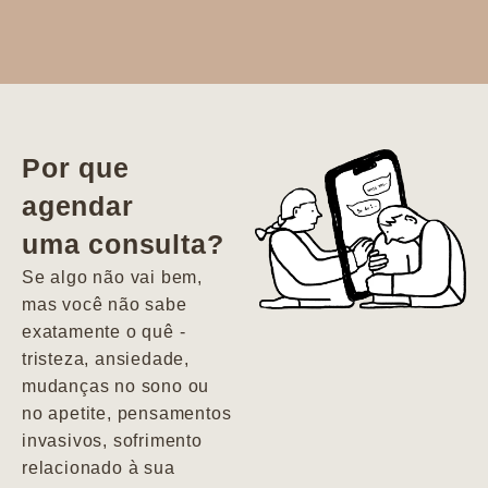
Dr. Aline
literalmente
salvou a minha
vida. Ela me
Por que
encontrou num
agendar
estado misto de
uma consulta?
depressão e
agitação com
Se algo não vai bem,
pensamentos
mas você não sabe
suicidas. Hoje
exatamente o quê -
vivo minha vida
tristeza, ansiedade,
com força, vontade
mudanças no sono ou
e alegria. Uma
no apetite, pensamentos
psiquiatra que se
invasivos, sofrimento
importa de
relacionado à sua
verdade com seus