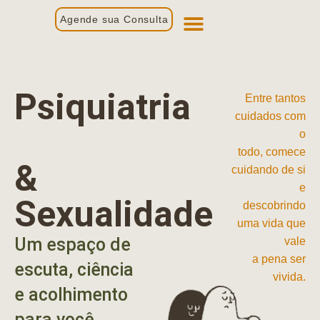
Agende sua Consulta
Primeira Consulta
Profissionais de Saúde
Psiquiatria
Entre tantos
cuidados com
o
todo, comece
&
cuidando de si
e
Sexualidade
descobrindo
uma vida que
Um espaço de
vale
a pena ser
escuta, ciência
vivida.
e acolhimento
para você.