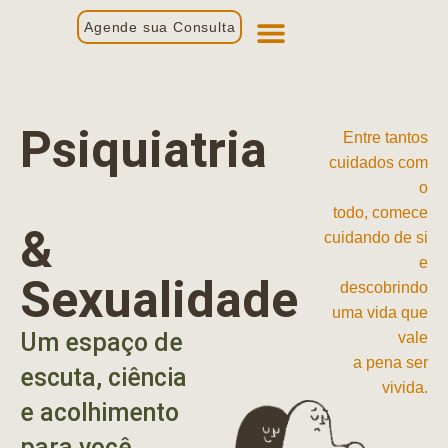
Agende sua Consulta
Primeira Consulta
Profissionais de Saúde
Psiquiatria
Entre tantos
cuidados com
o
todo, comece
&
cuidando de si
e
Sexualidade
descobrindo
uma vida que
Um espaço de
vale
a pena ser
escuta, ciência
vivida.
e acolhimento
para você.