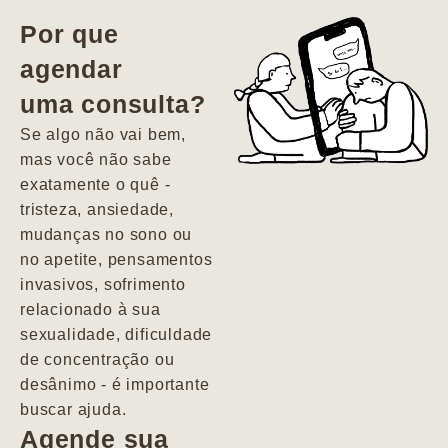
vida. Ela me
Por que
encontrou num
agendar
estado misto de
uma consulta?
depressão e
agitação com
Se algo não vai bem,
pensamentos
mas você não sabe
suicidas. Hoje
exatamente o quê -
vivo minha vida
tristeza, ansiedade,
com força, vontade
mudanças no sono ou
e alegria. Uma
no apetite, pensamentos
psiquiatra que se
invasivos, sofrimento
importa de
relacionado à sua
verdade com seus
sexualidade, dificuldade
pacientes de
de concentração ou
forma
desânimo - é importante
profundamente
buscar ajuda.
humana.
Agende sua