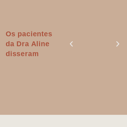
Os pacientes
da Dra Aline
disseram
Dr. Aline
literalmente
salvou a minha