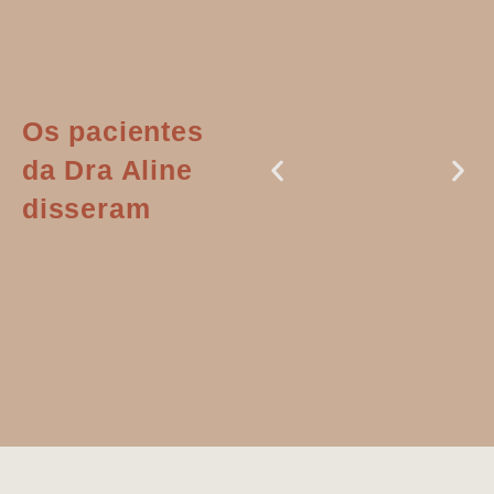
Os pacientes
da Dra Aline
disseram
Dr. Aline
literalmente
salvou a minha