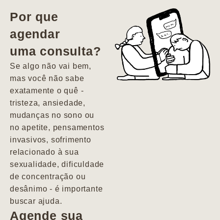
vida. Ela me
Por que
encontrou num
agendar
estado misto de
uma consulta?
depressão e
agitação com
Se algo não vai bem,
pensamentos
mas você não sabe
suicidas. Hoje
exatamente o quê -
vivo minha vida
tristeza, ansiedade,
com força, vontade
mudanças no sono ou
e alegria. Uma
no apetite, pensamentos
psiquiatra que se
invasivos, sofrimento
importa de
relacionado à sua
verdade com seus
sexualidade, dificuldade
pacientes de
de concentração ou
forma
desânimo - é importante
profundamente
buscar ajuda.
humana.
Agende sua