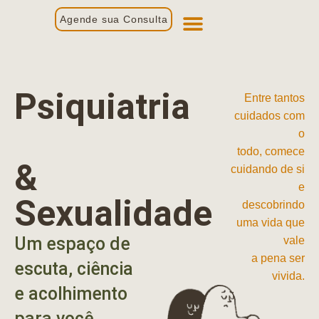
Agende sua Consulta
Primeira Consulta
Profissionais de Saúde
Psiquiatria
Entre tantos
cuidados com
o
todo, comece
&
cuidando de si
e
Sexualidade
descobrindo
uma vida que
Um espaço de
vale
a pena ser
escuta, ciência
vivida.
e acolhimento
para você.