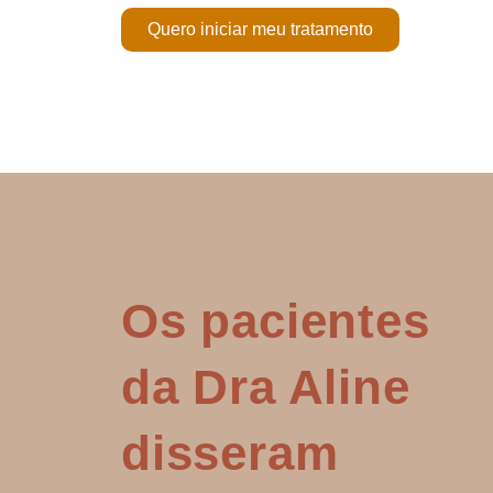
Quero iniciar meu tratamento
Os pacientes
da Dra Aline
disseram