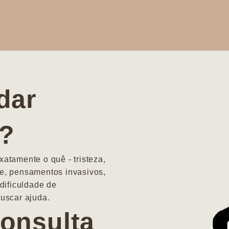
dar
a?
atamente o quê - tristeza,
e, pensamentos invasivos,
dificuldade de
uscar ajuda.
onsulta