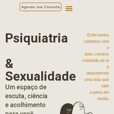
Agende sua Consulta
Primeira Consulta
Profissionais de Saúde
Psiquiatria
Entre tantos
cuidados com
o
todo, comece
&
cuidando de si
e
Sexualidade
descobrindo
uma vida que
Um espaço de
vale
a pena ser
escuta, ciência
vivida.
e acolhimento
para você.