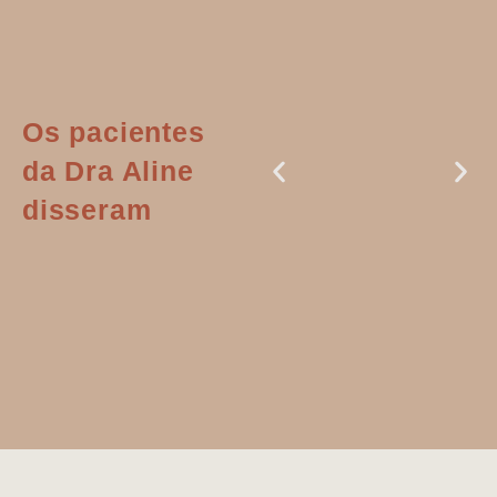
Os pacientes
da Dra Aline
disseram
Dr. Aline
literalmente
salvou a minha