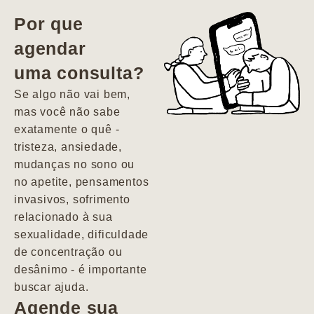
vida. Ela me
Por que
encontrou num
agendar
estado misto de
uma consulta?
depressão e
agitação com
Se algo não vai bem,
pensamentos
mas você não sabe
suicidas. Hoje
exatamente o quê -
vivo minha vida
tristeza, ansiedade,
com força, vontade
mudanças no sono ou
e alegria. Uma
no apetite, pensamentos
psiquiatra que se
invasivos, sofrimento
importa de
relacionado à sua
verdade com seus
sexualidade, dificuldade
pacientes de
de concentração ou
forma
desânimo - é importante
profundamente
buscar ajuda.
humana.
Agende sua