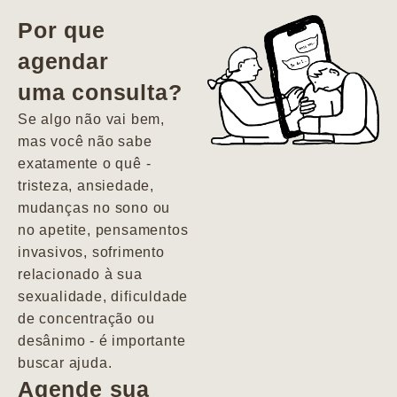
vida. Ela me
Por que
encontrou num
agendar
estado misto de
uma consulta?
depressão e
agitação com
Se algo não vai bem,
pensamentos
mas você não sabe
suicidas. Hoje
exatamente o quê -
vivo minha vida
tristeza, ansiedade,
com força, vontade
mudanças no sono ou
e alegria. Uma
no apetite, pensamentos
psiquiatra que se
invasivos, sofrimento
importa de
relacionado à sua
verdade com seus
sexualidade, dificuldade
pacientes de
de concentração ou
forma
desânimo - é importante
profundamente
buscar ajuda.
humana.
Agende sua