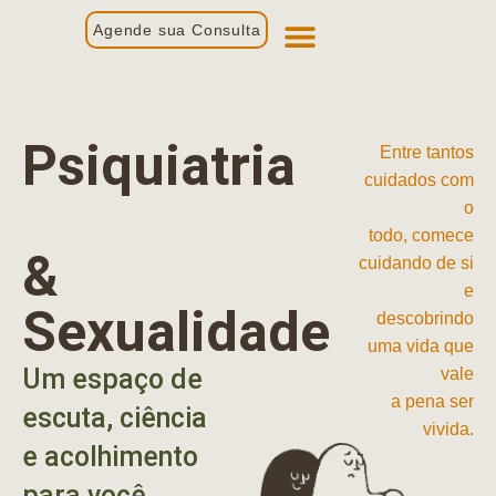
Agende sua Consulta
Primeira Consulta
Profissionais de Saúde
Psiquiatria
Entre tantos
cuidados com
o
todo, comece
&
cuidando de si
e
Sexualidade
descobrindo
uma vida que
Um espaço de
vale
a pena ser
escuta, ciência
vivida.
e acolhimento
para você.