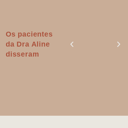
Os pacientes
da Dra Aline
disseram
Dr. Aline
literalmente
salvou a minha