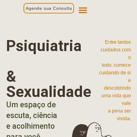
Agende sua Consulta
Primeira Consulta
Profissionais de Saúde
Psiquiatria
Entre tantos
cuidados com
o
todo, comece
&
cuidando de si
e
Sexualidade
descobrindo
uma vida que
Um espaço de
vale
a pena ser
escuta, ciência
vivida.
e acolhimento
para você.