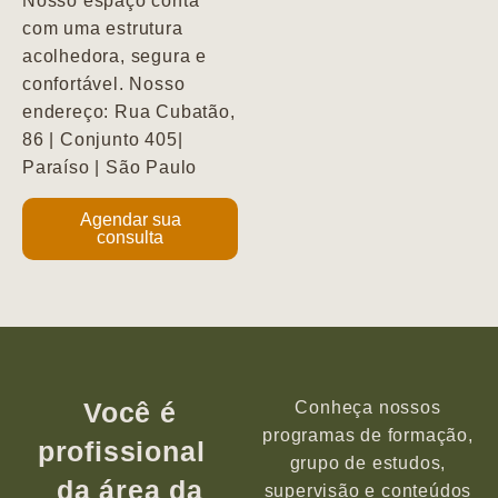
Nosso espaço conta
com uma estrutura
acolhedora, segura e
confortável. Nosso
endereço: Rua Cubatão,
86 | Conjunto 405|
Paraíso | São Paulo
Agendar sua
consulta
Você é
Conheça nossos
programas de formação,
profissional
grupo de estudos,
da área da
supervisão e conteúdos