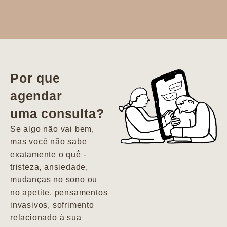
Dr. Aline
literalmente
salvou a minha
vida. Ela me
Por que
encontrou num
agendar
estado misto de
uma consulta?
depressão e
agitação com
Se algo não vai bem,
pensamentos
mas você não sabe
suicidas. Hoje
exatamente o quê -
vivo minha vida
tristeza, ansiedade,
com força, vontade
mudanças no sono ou
e alegria. Uma
no apetite, pensamentos
psiquiatra que se
invasivos, sofrimento
importa de
relacionado à sua
verdade com seus