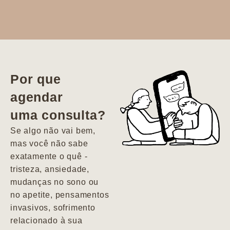
Dr. Aline
literalmente
salvou a minha
vida. Ela me
Por que
encontrou num
agendar
estado misto de
uma consulta?
depressão e
agitação com
Se algo não vai bem,
pensamentos
mas você não sabe
suicidas. Hoje
exatamente o quê -
vivo minha vida
tristeza, ansiedade,
com força, vontade
mudanças no sono ou
e alegria. Uma
no apetite, pensamentos
psiquiatra que se
invasivos, sofrimento
importa de
relacionado à sua
verdade com seus