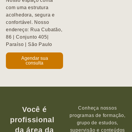
Nosso espaço conta
com uma estrutura
acolhedora, segura e
confortável. Nosso
endereço: Rua Cubatão,
86 | Conjunto 405|
Paraíso | São Paulo
Agendar sua
consulta
Você é
Conheça nossos
programas de formação,
profissional
grupo de estudos,
da área da
supervisão e conteúdos