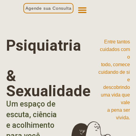
Agende sua Consulta
Primeira Consulta
Profissionais de Saúde
Psiquiatria
Entre tantos
cuidados com
o
todo, comece
&
cuidando de si
e
Sexualidade
descobrindo
uma vida que
Um espaço de
vale
a pena ser
escuta, ciência
vivida.
e acolhimento
para você.