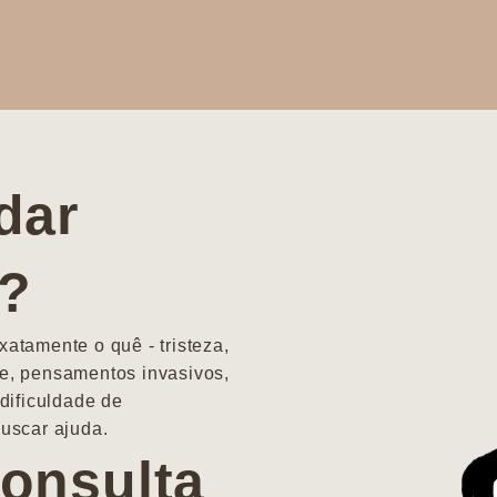
dar
a?
atamente o quê - tristeza,
e, pensamentos invasivos,
dificuldade de
uscar ajuda.
onsulta