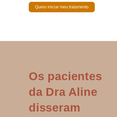
Quero iniciar meu tratamento
Os pacientes
da Dra Aline
disseram