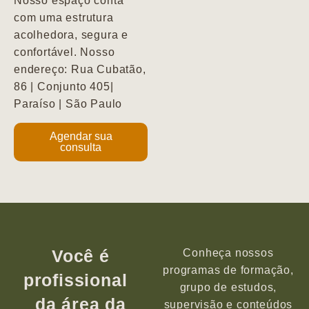
Nosso espaço conta
com uma estrutura
acolhedora, segura e
confortável. Nosso
endereço: Rua Cubatão,
86 | Conjunto 405|
Paraíso | São Paulo
Agendar sua
consulta
Você é
Conheça nossos
programas de formação,
profissional
grupo de estudos,
da área da
supervisão e conteúdos