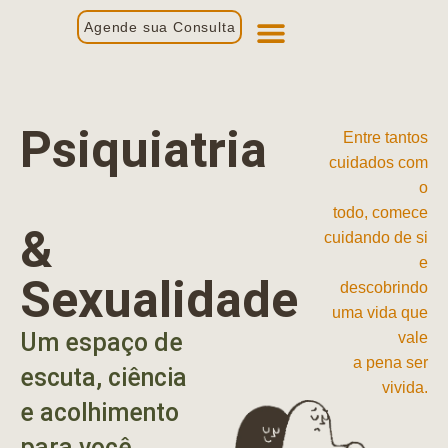
Agende sua Consulta
Primeira Consulta
Profissionais de Saúde
Psiquiatria
Entre tantos
cuidados com
o
todo, comece
&
cuidando de si
e
Sexualidade
descobrindo
uma vida que
Um espaço de
vale
a pena ser
escuta, ciência
vivida.
e acolhimento
para você.