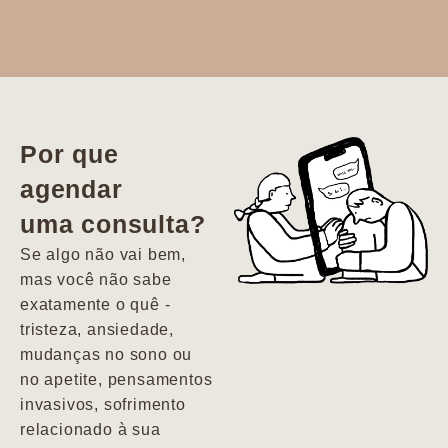
Dr. Aline
literalmente
salvou a minha
vida. Ela me
Por que
encontrou num
agendar
estado misto de
uma consulta?
depressão e
agitação com
Se algo não vai bem,
pensamentos
mas você não sabe
suicidas. Hoje
exatamente o quê -
vivo minha vida
tristeza, ansiedade,
com força, vontade
mudanças no sono ou
e alegria. Uma
no apetite, pensamentos
psiquiatra que se
invasivos, sofrimento
importa de
relacionado à sua
verdade com seus