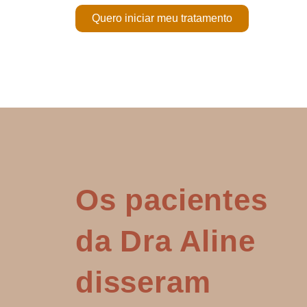
Quero iniciar meu tratamento
Os pacientes
da Dra Aline
disseram