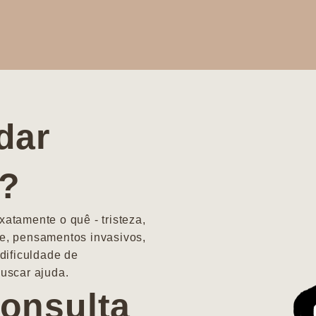
dar
a?
atamente o quê - tristeza,
e, pensamentos invasivos,
dificuldade de
uscar ajuda.
onsulta