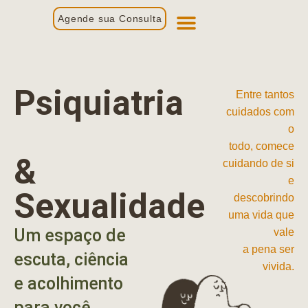
Agende sua Consulta
Primeira Consulta
Profissionais de Saúde
Psiquiatria
Entre tantos
cuidados com
o
todo, comece
&
cuidando de si
e
Sexualidade
descobrindo
uma vida que
Um espaço de
vale
a pena ser
escuta, ciência
vivida.
e acolhimento
para você.