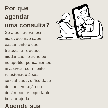
vida. Ela me
Por que
encontrou num
agendar
estado misto de
uma consulta?
depressão e
agitação com
Se algo não vai bem,
pensamentos
mas você não sabe
suicidas. Hoje
exatamente o quê -
vivo minha vida
tristeza, ansiedade,
com força, vontade
mudanças no sono ou
e alegria. Uma
no apetite, pensamentos
psiquiatra que se
invasivos, sofrimento
importa de
relacionado à sua
verdade com seus
sexualidade, dificuldade
pacientes de
de concentração ou
forma
desânimo - é importante
profundamente
buscar ajuda.
humana.
Agende sua