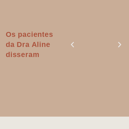
Os pacientes
da Dra Aline
disseram
Dr. Aline
literalmente
salvou a minha