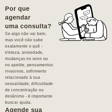
vida. Ela me
Por que
encontrou num
agendar
estado misto de
uma consulta?
depressão e
agitação com
Se algo não vai bem,
pensamentos
mas você não sabe
suicidas. Hoje
exatamente o quê -
vivo minha vida
tristeza, ansiedade,
com força, vontade
mudanças no sono ou
e alegria. Uma
no apetite, pensamentos
psiquiatra que se
invasivos, sofrimento
importa de
relacionado à sua
verdade com seus
sexualidade, dificuldade
pacientes de
de concentração ou
forma
desânimo - é importante
profundamente
buscar ajuda.
humana.
Agende sua