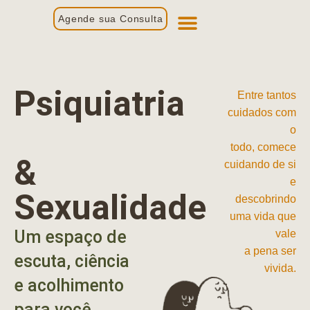
Agende sua Consulta
Primeira Consulta
Profissionais de Saúde
Psiquiatria
Entre tantos
cuidados com
o
todo, comece
&
cuidando de si
e
Sexualidade
descobrindo
uma vida que
Um espaço de
vale
a pena ser
escuta, ciência
vivida.
e acolhimento
para você.