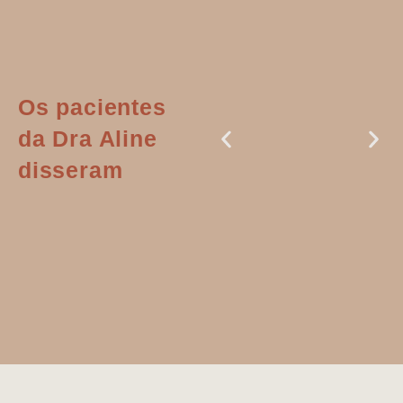
Os pacientes
da Dra Aline
disseram
Dr. Aline
literalmente
salvou a minha