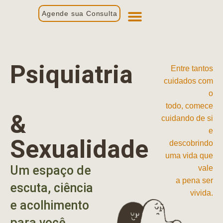
Agende sua Consulta
Primeira Consulta
Profissionais de Saúde
Psiquiatria
Entre tantos
cuidados com
o
todo, comece
&
cuidando de si
e
Sexualidade
descobrindo
uma vida que
Um espaço de
vale
a pena ser
escuta, ciência
vivida.
e acolhimento
para você.