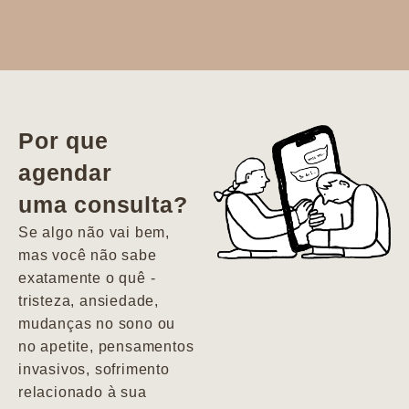
Dr. Aline
literalmente
salvou a minha
vida. Ela me
Por que
encontrou num
agendar
estado misto de
uma consulta?
depressão e
agitação com
Se algo não vai bem,
pensamentos
mas você não sabe
suicidas. Hoje
exatamente o quê -
vivo minha vida
tristeza, ansiedade,
com força, vontade
mudanças no sono ou
e alegria. Uma
no apetite, pensamentos
psiquiatra que se
invasivos, sofrimento
importa de
relacionado à sua
verdade com seus