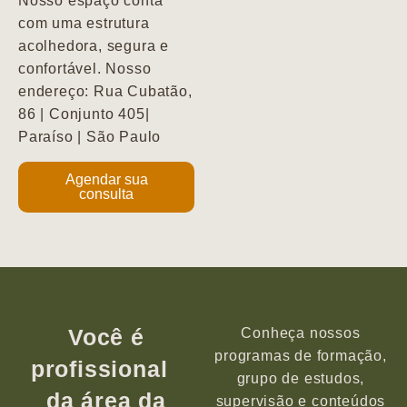
Nosso espaço conta
com uma estrutura
acolhedora, segura e
confortável. Nosso
endereço: Rua Cubatão,
86 | Conjunto 405|
Paraíso | São Paulo
Agendar sua
consulta
Você é
Conheça nossos
programas de formação,
profissional
grupo de estudos,
da área da
supervisão e conteúdos