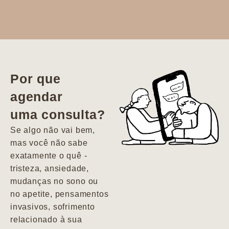
Dr. Aline
literalmente
salvou a minha
vida. Ela me
Por que
encontrou num
agendar
estado misto de
uma consulta?
depressão e
agitação com
Se algo não vai bem,
pensamentos
mas você não sabe
suicidas. Hoje
exatamente o quê -
vivo minha vida
tristeza, ansiedade,
com força, vontade
mudanças no sono ou
e alegria. Uma
no apetite, pensamentos
psiquiatra que se
invasivos, sofrimento
importa de
relacionado à sua
verdade com seus