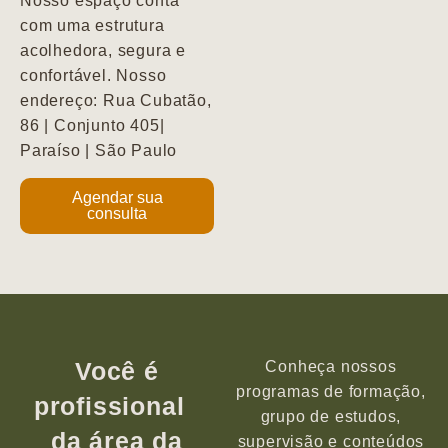
Nosso espaço conta
com uma estrutura
acolhedora, segura e
confortável. Nosso
endereço: Rua Cubatão,
86 | Conjunto 405|
Paraíso | São Paulo
Agendar sua
consulta
Você é
Conheça nossos
programas de formação,
profissional
grupo de estudos,
da área da
supervisão e conteúdos