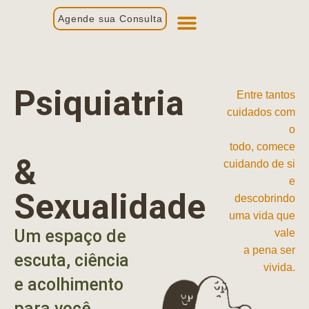
Agende sua Consulta
Primeira Consulta
Profissionais de Saúde
Psiquiatria
Entre tantos
cuidados com
o
todo, comece
&
cuidando de si
e
Sexualidade
descobrindo
uma vida que
Um espaço de
vale
a pena ser
escuta, ciência
vivida.
e acolhimento
para você.