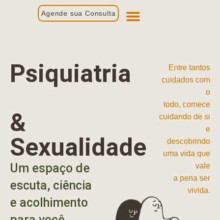
Agende sua Consulta
Primeira Consulta
Profissionais de Saúde
Psiquiatria
Entre tantos
cuidados com
o
todo, comece
&
cuidando de si
e
Sexualidade
descobrindo
uma vida que
Um espaço de
vale
a pena ser
escuta, ciência
vivida.
e acolhimento
para você.