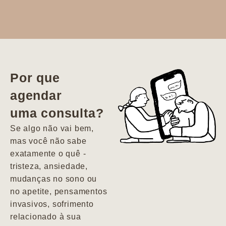
Dr. Aline
literalmente
salvou a minha
vida. Ela me
Por que
encontrou num
agendar
estado misto de
uma consulta?
depressão e
agitação com
Se algo não vai bem,
pensamentos
mas você não sabe
suicidas. Hoje
exatamente o quê -
vivo minha vida
tristeza, ansiedade,
com força, vontade
mudanças no sono ou
e alegria. Uma
no apetite, pensamentos
psiquiatra que se
invasivos, sofrimento
importa de
relacionado à sua
verdade com seus