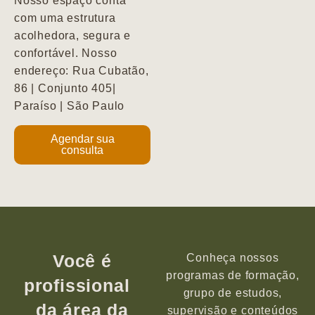
Nosso espaço conta
com uma estrutura
acolhedora, segura e
confortável. Nosso
endereço: Rua Cubatão,
86 | Conjunto 405|
Paraíso | São Paulo
Agendar sua
consulta
Você é
Conheça nossos
programas de formação,
profissional
grupo de estudos,
da área da
supervisão e conteúdos