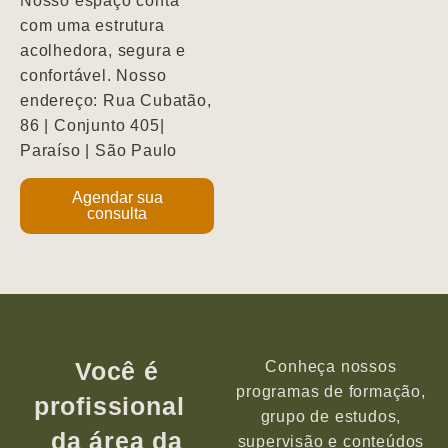
Nosso espaço conta
com uma estrutura
acolhedora, segura e
confortável. Nosso
endereço: Rua Cubatão,
86 | Conjunto 405|
Paraíso | São Paulo
Agendar sua
consulta
Você é
Conheça nossos
programas de formação,
profissional
grupo de estudos,
da área da
supervisão e conteúdos