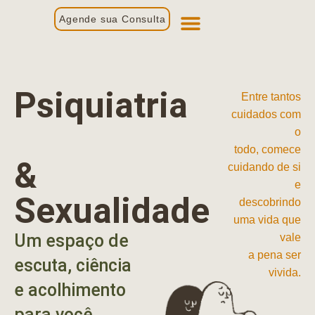
Agende sua Consulta
Primeira Consulta
Profissionais de Saúde
Psiquiatria
Entre tantos
cuidados com
o
todo, comece
&
cuidando de si
e
Sexualidade
descobrindo
uma vida que
Um espaço de
vale
a pena ser
escuta, ciência
vivida.
e acolhimento
para você.