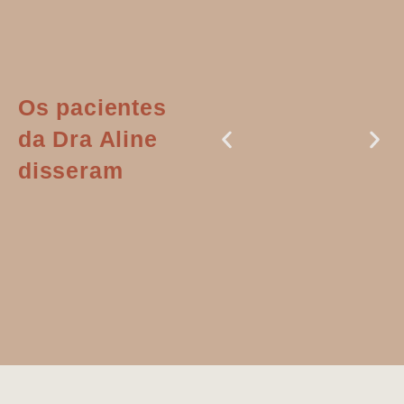
Os pacientes
da Dra Aline
disseram
Dr. Aline
literalmente
salvou a minha