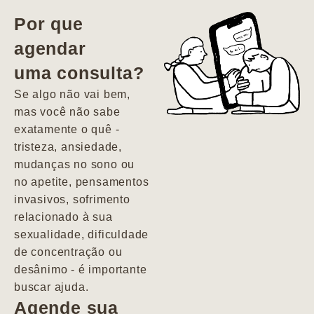
vida. Ela me
Por que
encontrou num
agendar
estado misto de
uma consulta?
depressão e
agitação com
Se algo não vai bem,
pensamentos
mas você não sabe
suicidas. Hoje
exatamente o quê -
vivo minha vida
tristeza, ansiedade,
com força, vontade
mudanças no sono ou
e alegria. Uma
no apetite, pensamentos
psiquiatra que se
invasivos, sofrimento
importa de
relacionado à sua
verdade com seus
sexualidade, dificuldade
pacientes de
de concentração ou
forma
desânimo - é importante
profundamente
buscar ajuda.
humana.
Agende sua