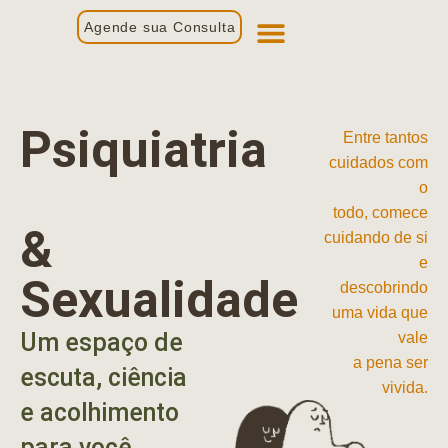
Agende sua Consulta
Primeira Consulta
Profissionais de Saúde
Psiquiatria
Entre tantos
cuidados com
o
todo, comece
&
cuidando de si
e
Sexualidade
descobrindo
uma vida que
Um espaço de
vale
a pena ser
escuta, ciência
vivida.
e acolhimento
para você.