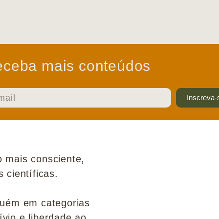
ceba mais conteúdos
Inscreva-
 mais consciente,
científicas.
guém em categorias
ívio e liberdade ao