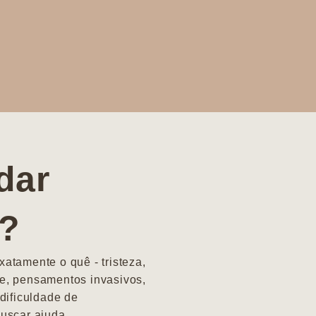
dar
a?
atamente o quê - tristeza,
e, pensamentos invasivos,
dificuldade de
uscar ajuda.