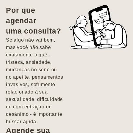
vida. Ela me
Por que
encontrou num
agendar
estado misto de
uma consulta?
depressão e
agitação com
Se algo não vai bem,
pensamentos
mas você não sabe
suicidas. Hoje
exatamente o quê -
vivo minha vida
tristeza, ansiedade,
com força, vontade
mudanças no sono ou
e alegria. Uma
no apetite, pensamentos
psiquiatra que se
invasivos, sofrimento
importa de
relacionado à sua
verdade com seus
sexualidade, dificuldade
pacientes de
de concentração ou
forma
desânimo - é importante
profundamente
buscar ajuda.
humana.
Agende sua