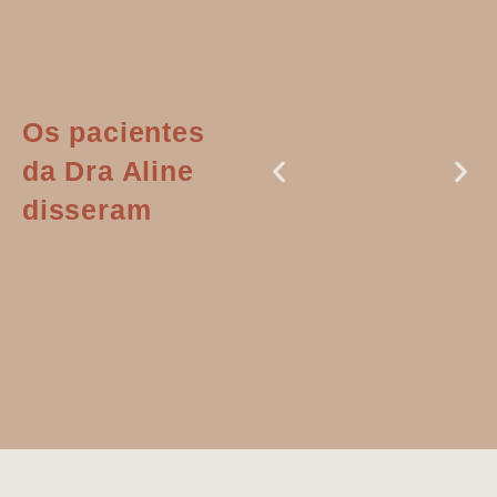
Os pacientes
da Dra Aline
disseram
Dr. Aline
literalmente
salvou a minha