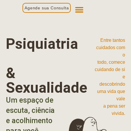
Agende sua Consulta
Primeira Consulta
Profissionais de Saúde
Psiquiatria
Entre tantos
cuidados com
o
todo, comece
&
cuidando de si
e
Sexualidade
descobrindo
uma vida que
Um espaço de
vale
a pena ser
escuta, ciência
vivida.
e acolhimento
para você.