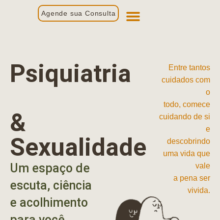
Agende sua Consulta
Primeira Consulta
Profissionais de Saúde
Psiquiatria
Entre tantos
cuidados com
o
todo, comece
&
cuidando de si
e
Sexualidade
descobrindo
uma vida que
Um espaço de
vale
a pena ser
escuta, ciência
vivida.
e acolhimento
para você.