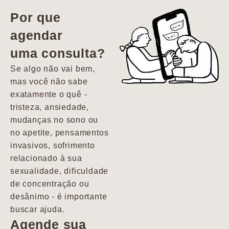
vida. Ela me
Por que
encontrou num
agendar
estado misto de
uma consulta?
depressão e
agitação com
Se algo não vai bem,
pensamentos
mas você não sabe
suicidas. Hoje
exatamente o quê -
vivo minha vida
tristeza, ansiedade,
com força, vontade
mudanças no sono ou
e alegria. Uma
no apetite, pensamentos
psiquiatra que se
invasivos, sofrimento
importa de
relacionado à sua
verdade com seus
sexualidade, dificuldade
pacientes de
de concentração ou
forma
desânimo - é importante
profundamente
buscar ajuda.
humana.
Agende sua