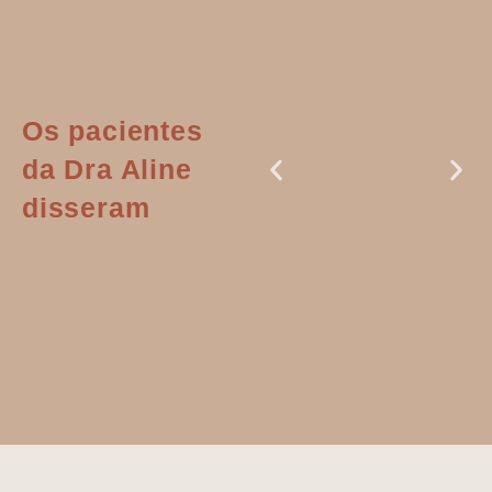
Os pacientes
da Dra Aline
disseram
Dr. Aline
literalmente
salvou a minha