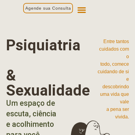
Agende sua Consulta
Primeira Consulta
Profissionais de Saúde
Psiquiatria
Entre tantos
cuidados com
o
todo, comece
&
cuidando de si
e
Sexualidade
descobrindo
uma vida que
Um espaço de
vale
a pena ser
escuta, ciência
vivida.
e acolhimento
para você.