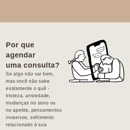
Dr. Aline
literalmente
salvou a minha
vida. Ela me
Por que
encontrou num
agendar
estado misto de
uma consulta?
depressão e
agitação com
Se algo não vai bem,
pensamentos
mas você não sabe
suicidas. Hoje
exatamente o quê -
vivo minha vida
tristeza, ansiedade,
com força, vontade
mudanças no sono ou
e alegria. Uma
no apetite, pensamentos
psiquiatra que se
invasivos, sofrimento
importa de
relacionado à sua
verdade com seus