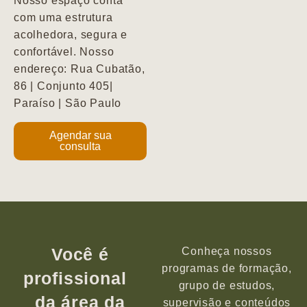
Nosso espaço conta
com uma estrutura
acolhedora, segura e
confortável. Nosso
endereço: Rua Cubatão,
86 | Conjunto 405|
Paraíso | São Paulo
Agendar sua
consulta
Você é
Conheça nossos
programas de formação,
profissional
grupo de estudos,
da área da
supervisão e conteúdos