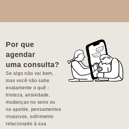
Dr. Aline
literalmente
salvou a minha
vida. Ela me
Por que
encontrou num
agendar
estado misto de
uma consulta?
depressão e
agitação com
Se algo não vai bem,
pensamentos
mas você não sabe
suicidas. Hoje
exatamente o quê -
vivo minha vida
tristeza, ansiedade,
com força, vontade
mudanças no sono ou
e alegria. Uma
no apetite, pensamentos
psiquiatra que se
invasivos, sofrimento
importa de
relacionado à sua
verdade com seus