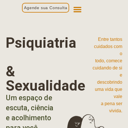
Agende sua Consulta
Primeira Consulta
Profissionais de Saúde
Psiquiatria
Entre tantos
cuidados com
o
todo, comece
&
cuidando de si
e
Sexualidade
descobrindo
uma vida que
Um espaço de
vale
a pena ser
escuta, ciência
vivida.
e acolhimento
para você.