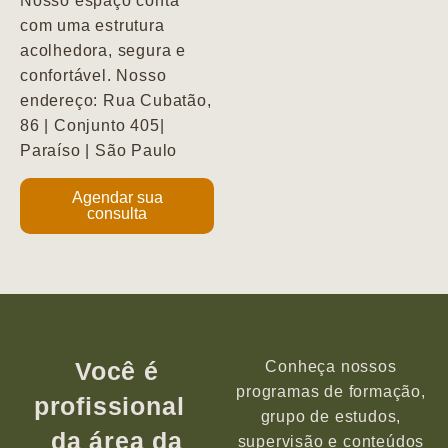
Nosso espaço conta
com uma estrutura
acolhedora, segura e
confortável. Nosso
endereço: Rua Cubatão,
86 | Conjunto 405|
Paraíso | São Paulo
Agendar sua
consulta
Você é
Conheça nossos
programas de formação,
profissional
grupo de estudos,
da área da
supervisão e conteúdos