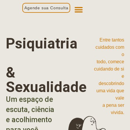
Agende sua Consulta
Primeira Consulta
Profissionais de Saúde
Psiquiatria
Entre tantos
cuidados com
o
todo, comece
&
cuidando de si
e
Sexualidade
descobrindo
uma vida que
Um espaço de
vale
a pena ser
escuta, ciência
vivida.
e acolhimento
para você.