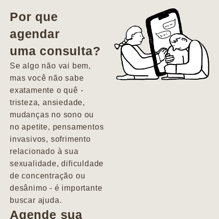
vida. Ela me
Por que
encontrou num
agendar
estado misto de
uma consulta?
depressão e
agitação com
Se algo não vai bem,
pensamentos
mas você não sabe
suicidas. Hoje
exatamente o quê -
vivo minha vida
tristeza, ansiedade,
com força, vontade
mudanças no sono ou
e alegria. Uma
no apetite, pensamentos
psiquiatra que se
invasivos, sofrimento
importa de
relacionado à sua
verdade com seus
sexualidade, dificuldade
pacientes de
de concentração ou
forma
desânimo - é importante
profundamente
buscar ajuda.
humana.
Agende sua