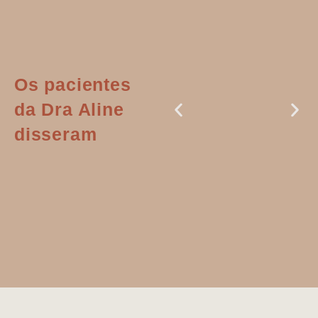
Os pacientes
da Dra Aline
disseram
Dr. Aline
literalmente
salvou a minha