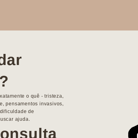
dar
a?
atamente o quê - tristeza,
e, pensamentos invasivos,
dificuldade de
uscar ajuda.
onsulta