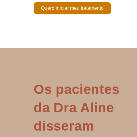
Quero iniciar meu tratamento
Os pacientes
da Dra Aline
disseram