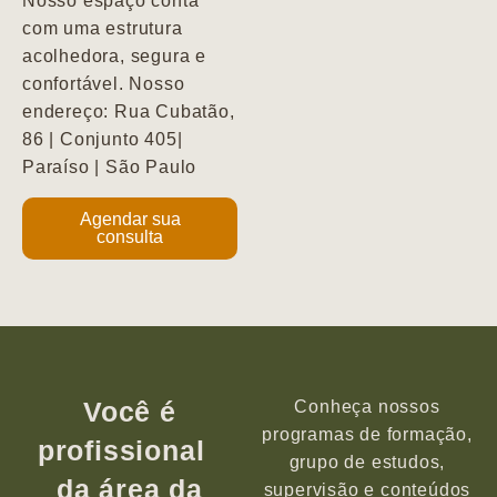
Nosso espaço conta
com uma estrutura
acolhedora, segura e
confortável. Nosso
endereço: Rua Cubatão,
86 | Conjunto 405|
Paraíso | São Paulo
Agendar sua
consulta
Você é
Conheça nossos
programas de formação,
profissional
grupo de estudos,
da área da
supervisão e conteúdos