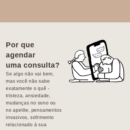
Dr. Aline
literalmente
salvou a minha
vida. Ela me
Por que
encontrou num
agendar
estado misto de
uma consulta?
depressão e
agitação com
Se algo não vai bem,
pensamentos
mas você não sabe
suicidas. Hoje
exatamente o quê -
vivo minha vida
tristeza, ansiedade,
com força, vontade
mudanças no sono ou
e alegria. Uma
no apetite, pensamentos
psiquiatra que se
invasivos, sofrimento
importa de
relacionado à sua
verdade com seus