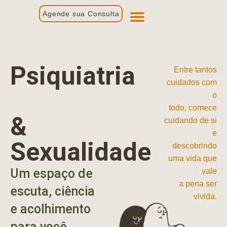
Agende sua Consulta
Primeira Consulta
Profissionais de Saúde
Psiquiatria
Entre tantos
cuidados com
o
todo, comece
&
cuidando de si
e
Sexualidade
descobrindo
uma vida que
Um espaço de
vale
a pena ser
escuta, ciência
vivida.
e acolhimento
para você.