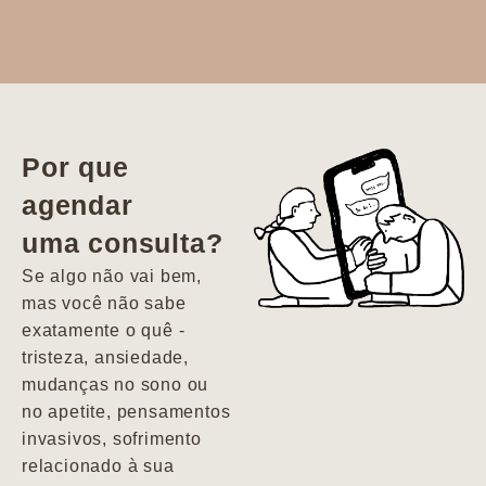
Dr. Aline
literalmente
salvou a minha
vida. Ela me
Por que
encontrou num
agendar
estado misto de
uma consulta?
depressão e
agitação com
Se algo não vai bem,
pensamentos
mas você não sabe
suicidas. Hoje
exatamente o quê -
vivo minha vida
tristeza, ansiedade,
com força, vontade
mudanças no sono ou
e alegria. Uma
no apetite, pensamentos
psiquiatra que se
invasivos, sofrimento
importa de
relacionado à sua
verdade com seus