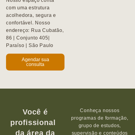
Nosso espaço conta
com uma estrutura
acolhedora, segura e
confortável. Nosso
endereço: Rua Cubatão,
86 | Conjunto 405|
Paraíso | São Paulo
Agendar sua
consulta
Você é
Conheça nossos
programas de formação,
profissional
grupo de estudos,
da área da
supervisão e conteúdos