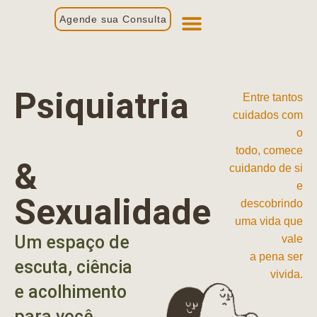
Agende sua Consulta
Primeira Consulta
Profissionais de Saúde
Psiquiatria
Entre tantos
cuidados com
o
todo, comece
&
cuidando de si
e
Sexualidade
descobrindo
uma vida que
Um espaço de
vale
a pena ser
escuta, ciência
vivida.
e acolhimento
para você.