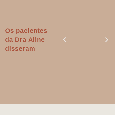
Os pacientes
da Dra Aline
disseram
Dr. Aline
literalmente
salvou a minha