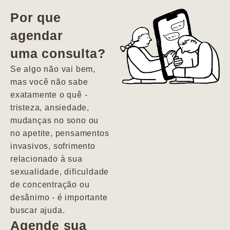
vida. Ela me
Por que
encontrou num
agendar
estado misto de
uma consulta?
depressão e
agitação com
Se algo não vai bem,
pensamentos
mas você não sabe
suicidas. Hoje
exatamente o quê -
vivo minha vida
tristeza, ansiedade,
com força, vontade
mudanças no sono ou
e alegria. Uma
no apetite, pensamentos
psiquiatra que se
invasivos, sofrimento
importa de
relacionado à sua
verdade com seus
sexualidade, dificuldade
pacientes de
de concentração ou
forma
desânimo - é importante
profundamente
buscar ajuda.
humana.
Agende sua