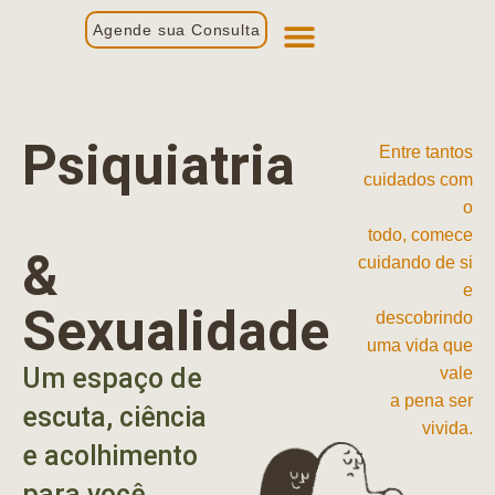
Agende sua Consulta
Primeira Consulta
Profissionais de Saúde
Psiquiatria
Entre tantos
cuidados com
o
todo, comece
&
cuidando de si
e
Sexualidade
descobrindo
uma vida que
Um espaço de
vale
a pena ser
escuta, ciência
vivida.
e acolhimento
para você.