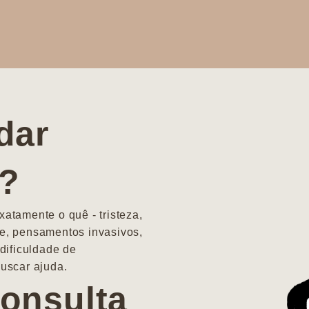
dar
a?
atamente o quê - tristeza,
e, pensamentos invasivos,
dificuldade de
uscar ajuda.
onsulta