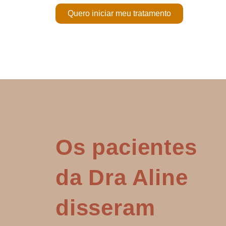
Quero iniciar meu tratamento
Os pacientes
da Dra Aline
disseram