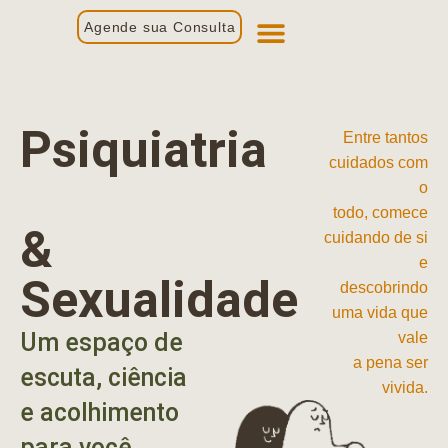
Agende sua Consulta
Primeira Consulta
Profissionais de Saúde
Psiquiatria
Entre tantos
cuidados com
o
todo, comece
&
cuidando de si
e
Sexualidade
descobrindo
uma vida que
Um espaço de
vale
a pena ser
escuta, ciência
vivida.
e acolhimento
para você.