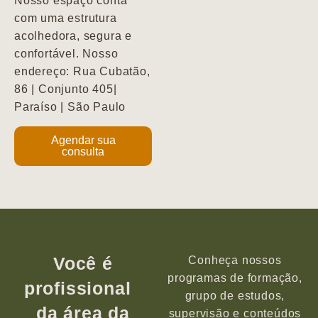
Nosso espaço conta
com uma estrutura
acolhedora, segura e
confortável. Nosso
endereço: Rua Cubatão,
86 | Conjunto 405|
Paraíso | São Paulo
Agendar sua
consulta
Você é
Conheça nossos
programas de formação,
profissional
grupo de estudos,
da área da
supervisão e conteúdos