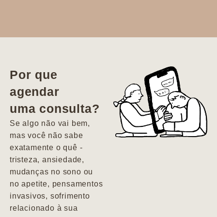
Dr. Aline
literalmente
salvou a minha
vida. Ela me
Por que
encontrou num
agendar
estado misto de
uma consulta?
depressão e
agitação com
Se algo não vai bem,
pensamentos
mas você não sabe
suicidas. Hoje
exatamente o quê -
vivo minha vida
tristeza, ansiedade,
com força, vontade
mudanças no sono ou
e alegria. Uma
no apetite, pensamentos
psiquiatra que se
invasivos, sofrimento
importa de
relacionado à sua
verdade com seus