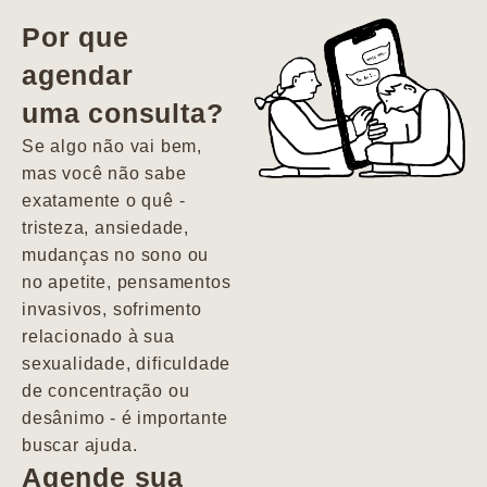
vida. Ela me
Por que
encontrou num
agendar
estado misto de
uma consulta?
depressão e
agitação com
Se algo não vai bem,
pensamentos
mas você não sabe
suicidas. Hoje
exatamente o quê -
vivo minha vida
tristeza, ansiedade,
com força, vontade
mudanças no sono ou
e alegria. Uma
no apetite, pensamentos
psiquiatra que se
invasivos, sofrimento
importa de
relacionado à sua
verdade com seus
sexualidade, dificuldade
pacientes de
de concentração ou
forma
desânimo - é importante
profundamente
buscar ajuda.
humana.
Agende sua