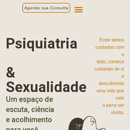
Agende sua Consulta
Primeira Consulta
Profissionais de Saúde
Psiquiatria
Entre tantos
cuidados com
o
todo, comece
&
cuidando de si
e
Sexualidade
descobrindo
uma vida que
Um espaço de
vale
a pena ser
escuta, ciência
vivida.
e acolhimento
para você.