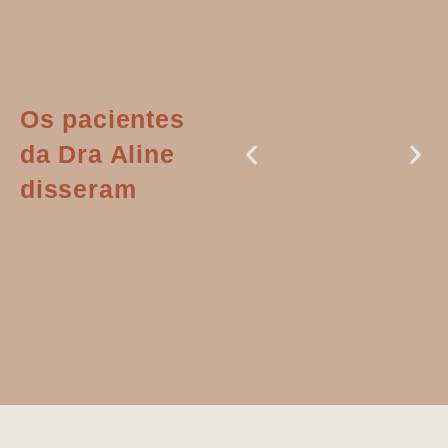
Os pacientes
da Dra Aline
disseram
Dr. Aline
literalmente
salvou a minha