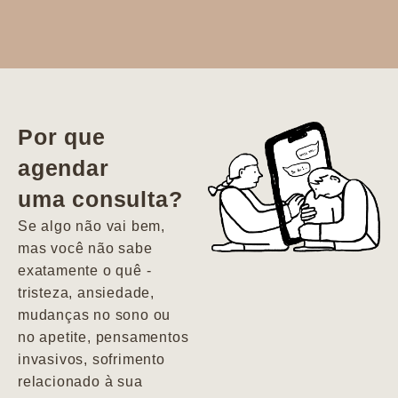
Dr. Aline
literalmente
salvou a minha
vida. Ela me
Por que
encontrou num
agendar
estado misto de
uma consulta?
depressão e
agitação com
Se algo não vai bem,
pensamentos
mas você não sabe
suicidas. Hoje
exatamente o quê -
vivo minha vida
tristeza, ansiedade,
com força, vontade
mudanças no sono ou
e alegria. Uma
no apetite, pensamentos
psiquiatra que se
invasivos, sofrimento
importa de
relacionado à sua
verdade com seus