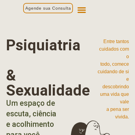
Agende sua Consulta
Primeira Consulta
Profissionais de Saúde
Psiquiatria
Entre tantos
cuidados com
o
todo, comece
&
cuidando de si
e
Sexualidade
descobrindo
uma vida que
Um espaço de
vale
a pena ser
escuta, ciência
vivida.
e acolhimento
para você.