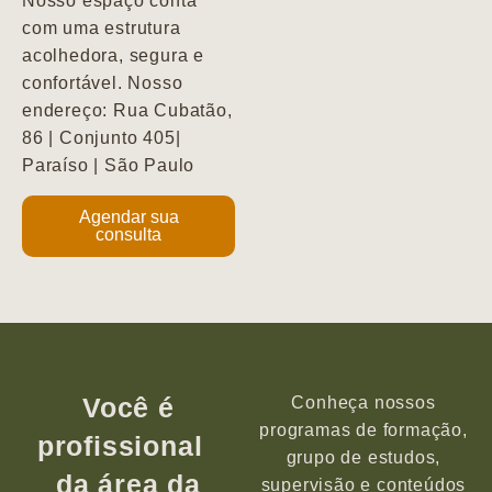
Nosso espaço conta
com uma estrutura
acolhedora, segura e
confortável. Nosso
endereço: Rua Cubatão,
86 | Conjunto 405|
Paraíso | São Paulo
Agendar sua
consulta
Você é
Conheça nossos
programas de formação,
profissional
grupo de estudos,
da área da
supervisão e conteúdos