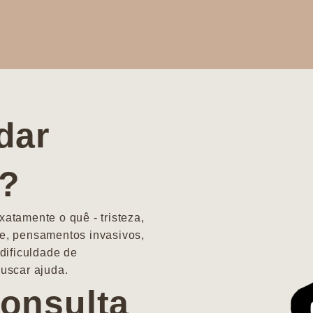
dar
a?
atamente o quê - tristeza,
e, pensamentos invasivos,
dificuldade de
uscar ajuda.
onsulta