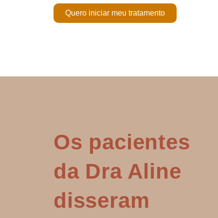
Quero iniciar meu tratamento
Os pacientes
da Dra Aline
disseram