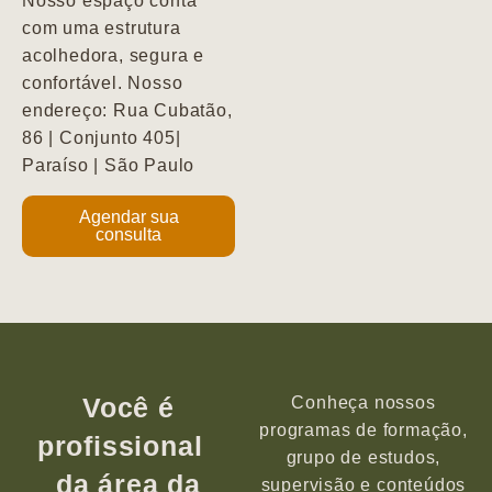
Nosso espaço conta
com uma estrutura
acolhedora, segura e
confortável. Nosso
endereço: Rua Cubatão,
86 | Conjunto 405|
Paraíso | São Paulo
Agendar sua
consulta
Você é
Conheça nossos
programas de formação,
profissional
grupo de estudos,
da área da
supervisão e conteúdos