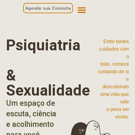
Agende sua Consulta
Primeira Consulta
Profissionais de Saúde
Psiquiatria
Entre tantos
cuidados com
o
todo, comece
&
cuidando de si
e
Sexualidade
descobrindo
uma vida que
Um espaço de
vale
a pena ser
escuta, ciência
vivida.
e acolhimento
para você.