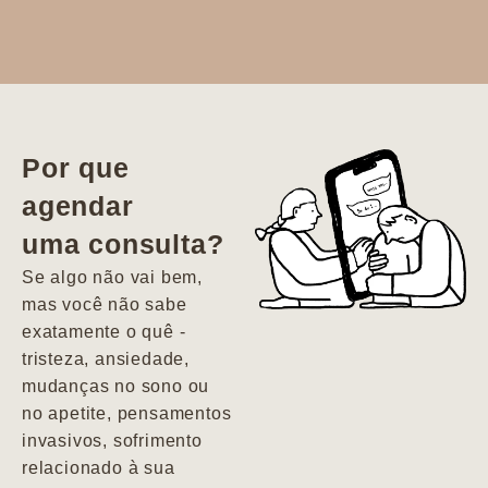
Dr. Aline
literalmente
salvou a minha
vida. Ela me
Por que
encontrou num
agendar
estado misto de
uma consulta?
depressão e
agitação com
Se algo não vai bem,
pensamentos
mas você não sabe
suicidas. Hoje
exatamente o quê -
vivo minha vida
tristeza, ansiedade,
com força, vontade
mudanças no sono ou
e alegria. Uma
no apetite, pensamentos
psiquiatra que se
invasivos, sofrimento
importa de
relacionado à sua
verdade com seus