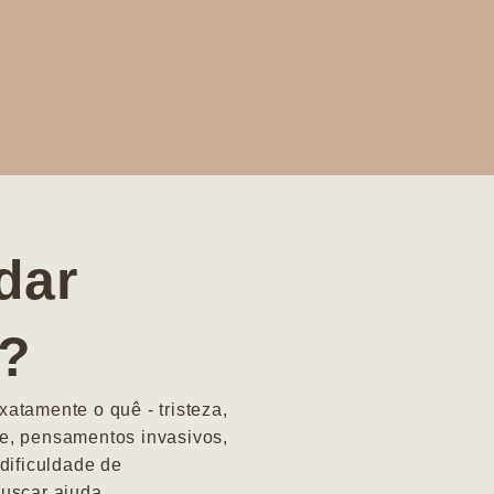
dar
a?
atamente o quê - tristeza,
e, pensamentos invasivos,
dificuldade de
uscar ajuda.