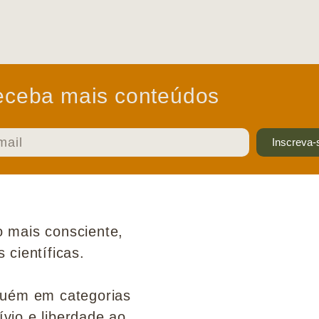
ceba mais conteúdos
Inscreva-
 mais consciente,
científicas.
guém em categorias
ívio e liberdade ao