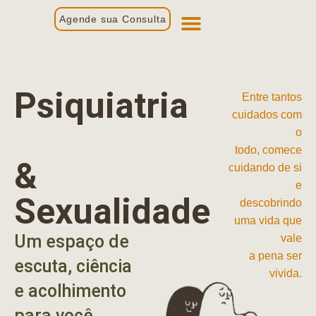
Agende sua Consulta
Primeira Consulta
Profissionais de Saúde
Psiquiatria
Entre tantos
cuidados com
o
todo, comece
&
cuidando de si
e
Sexualidade
descobrindo
uma vida que
Um espaço de
vale
a pena ser
escuta, ciência
vivida.
e acolhimento
para você.