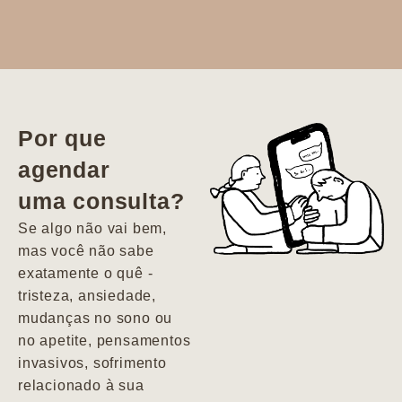
Dr. Aline
literalmente
salvou a minha
vida. Ela me
Por que
encontrou num
agendar
estado misto de
uma consulta?
depressão e
agitação com
Se algo não vai bem,
pensamentos
mas você não sabe
suicidas. Hoje
exatamente o quê -
vivo minha vida
tristeza, ansiedade,
com força, vontade
mudanças no sono ou
e alegria. Uma
no apetite, pensamentos
psiquiatra que se
invasivos, sofrimento
importa de
relacionado à sua
verdade com seus