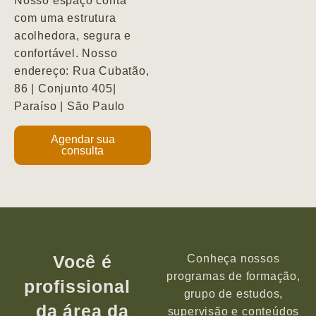
Nosso espaço conta
com uma estrutura
acolhedora, segura e
confortável. Nosso
endereço: Rua Cubatão,
86 | Conjunto 405|
Paraíso | São Paulo
Agendar sua
consulta
Você é
Conheça nossos
programas de formação,
profissional
grupo de estudos,
da área da
supervisão e conteúdos