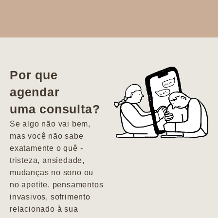
Dr. Aline
literalmente
salvou a minha
vida. Ela me
Por que
encontrou num
agendar
estado misto de
uma consulta?
depressão e
agitação com
Se algo não vai bem,
pensamentos
mas você não sabe
suicidas. Hoje
exatamente o quê -
vivo minha vida
tristeza, ansiedade,
com força, vontade
mudanças no sono ou
e alegria. Uma
no apetite, pensamentos
psiquiatra que se
invasivos, sofrimento
importa de
relacionado à sua
verdade com seus