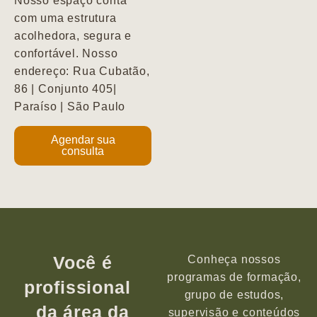
Nosso espaço conta
com uma estrutura
acolhedora, segura e
confortável. Nosso
endereço: Rua Cubatão,
86 | Conjunto 405|
Paraíso | São Paulo
Agendar sua
consulta
Você é
Conheça nossos
programas de formação,
profissional
grupo de estudos,
da área da
supervisão e conteúdos