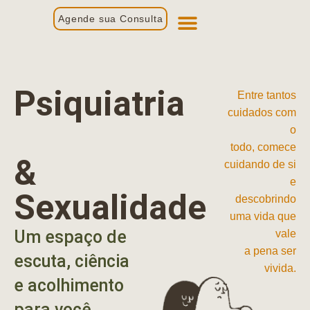
Agende sua Consulta
Primeira Consulta
Profissionais de Saúde
Psiquiatria
Entre tantos
cuidados com
o
todo, comece
&
cuidando de si
e
Sexualidade
descobrindo
uma vida que
Um espaço de
vale
a pena ser
escuta, ciência
vivida.
e acolhimento
para você.