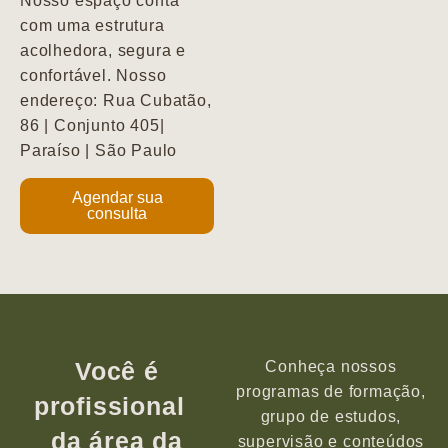
Nosso espaço conta
com uma estrutura
acolhedora, segura e
confortável. Nosso
endereço: Rua Cubatão,
86 | Conjunto 405|
Paraíso | São Paulo
Agendar sua
consulta
Você é
Conheça nossos
programas de formação,
profissional
grupo de estudos,
da área da
supervisão e conteúdos