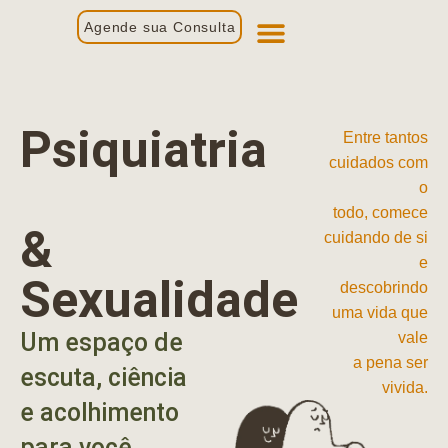
Agende sua Consulta
Primeira Consulta
Profissionais de Saúde
Psiquiatria
Entre tantos
cuidados com
o
todo, comece
&
cuidando de si
e
Sexualidade
descobrindo
uma vida que
Um espaço de
vale
a pena ser
escuta, ciência
vivida.
e acolhimento
para você.