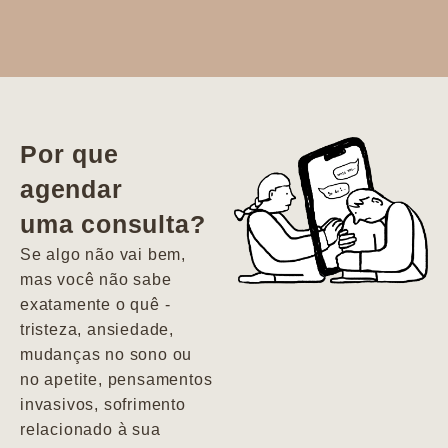
Dr. Aline
literalmente
salvou a minha
vida. Ela me
Por que
encontrou num
agendar
estado misto de
uma consulta?
depressão e
agitação com
Se algo não vai bem,
pensamentos
mas você não sabe
suicidas. Hoje
exatamente o quê -
vivo minha vida
tristeza, ansiedade,
com força, vontade
mudanças no sono ou
e alegria. Uma
no apetite, pensamentos
psiquiatra que se
invasivos, sofrimento
importa de
relacionado à sua
verdade com seus