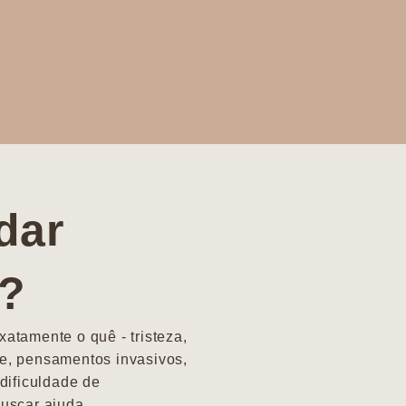
dar
a?
atamente o quê - tristeza,
e, pensamentos invasivos,
dificuldade de
uscar ajuda.