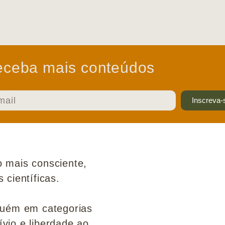
ceba mais conteúdos
Inscreva-
 mais consciente,
científicas.
guém em categorias
ívio e liberdade ao