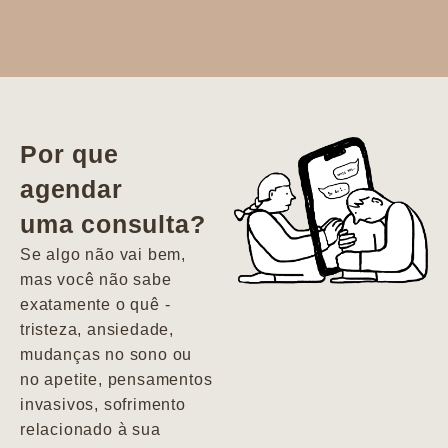
Dr. Aline
literalmente
salvou a minha
vida. Ela me
Por que
encontrou num
agendar
estado misto de
uma consulta?
depressão e
agitação com
Se algo não vai bem,
pensamentos
mas você não sabe
suicidas. Hoje
exatamente o quê -
vivo minha vida
tristeza, ansiedade,
com força, vontade
mudanças no sono ou
e alegria. Uma
no apetite, pensamentos
psiquiatra que se
invasivos, sofrimento
importa de
relacionado à sua
verdade com seus