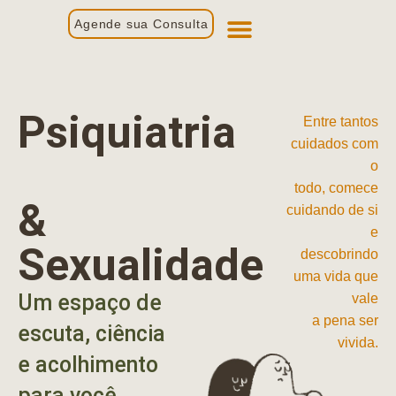
Agende sua Consulta
Primeira Consulta
Profissionais de Saúde
Psiquiatria
Entre tantos
cuidados com
o
todo, comece
&
cuidando de si
e
Sexualidade
descobrindo
uma vida que
Um espaço de
vale
a pena ser
escuta, ciência
vivida.
e acolhimento
para você.