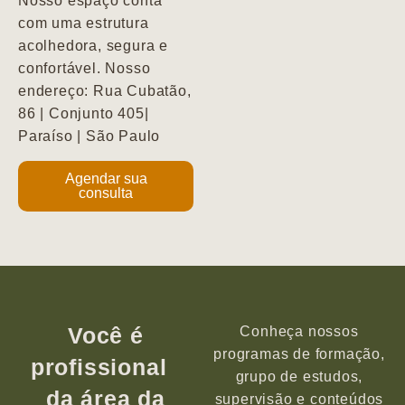
Nosso espaço conta
com uma estrutura
acolhedora, segura e
confortável. Nosso
endereço: Rua Cubatão,
86 | Conjunto 405|
Paraíso | São Paulo
Agendar sua
consulta
Você é
Conheça nossos
programas de formação,
profissional
grupo de estudos,
da área da
supervisão e conteúdos