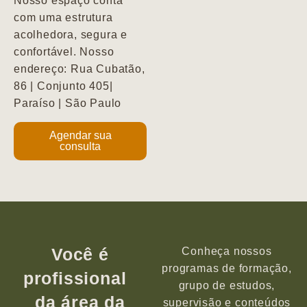
Nosso espaço conta
com uma estrutura
acolhedora, segura e
confortável. Nosso
endereço: Rua Cubatão,
86 | Conjunto 405|
Paraíso | São Paulo
Agendar sua
consulta
Você é
Conheça nossos
programas de formação,
profissional
grupo de estudos,
da área da
supervisão e conteúdos