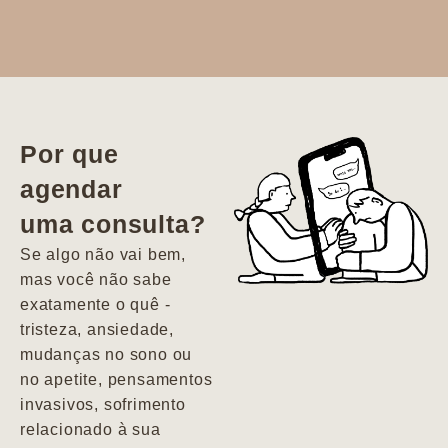
Dr. Aline
literalmente
salvou a minha
vida. Ela me
Por que
encontrou num
agendar
estado misto de
uma consulta?
depressão e
agitação com
Se algo não vai bem,
pensamentos
mas você não sabe
suicidas. Hoje
exatamente o quê -
vivo minha vida
tristeza, ansiedade,
com força, vontade
mudanças no sono ou
e alegria. Uma
no apetite, pensamentos
psiquiatra que se
invasivos, sofrimento
importa de
relacionado à sua
verdade com seus