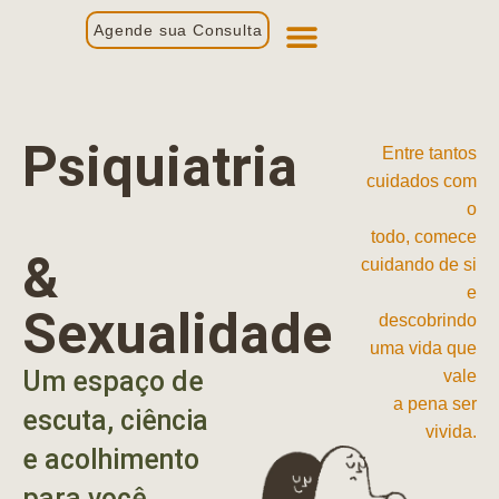
Agende sua Consulta
Primeira Consulta
Profissionais de Saúde
Psiquiatria
Entre tantos
cuidados com
o
todo, comece
&
cuidando de si
e
Sexualidade
descobrindo
uma vida que
Um espaço de
vale
a pena ser
escuta, ciência
vivida.
e acolhimento
para você.