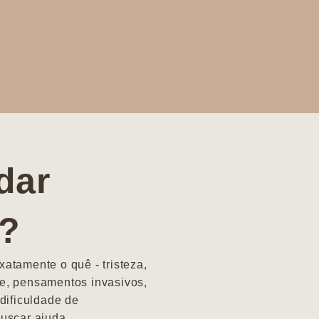
dar
a?
atamente o quê - tristeza,
e, pensamentos invasivos,
dificuldade de
uscar ajuda.