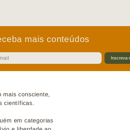
ceba mais conteúdos
Inscreva-
 mais consciente,
científicas.
guém em categorias
ívio e liberdade ao